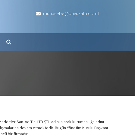
muhasebe@buyukata.com.tr
ddeler San. ve Tic. LTD.ŞTİ. adını alarak kurumsallığa adını
 çalışmalarına devam etmektedir. Bugün Yönetim Kurulu Başkanı
cü bir firmadır.