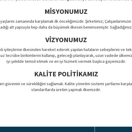
MİSYONUMUZ
çlarını zamanında karşılamak ilk önceliğimizdir. Şirketimiz; Çalışanlarımızın 
adığı alt yapısıyla hep daha da büyümek ilkesini benimsemiştir. Sağladığımız ka
VİZYONUMUZ
i iyileştirme ilkesinden hareket ederek yapılan hataların sebeplerini ve te
tecrübe birikimlerini kullanıp, geleceği planlayarak, uzun vadede ülkemiz
iyi şekilde temsil etmek ve en iyi hizmeti vermek başlıca gayemizdir.
KALİTE POLİTİKAMIZ
eri güvenini ve sürekliliğini sağlamak. Kalite yönetim sistemi şartlarını karş
standartlarda üretim yapmak ilkemizdir.