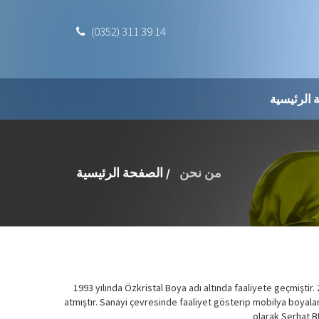
(0352) 311 39 14
 الرئيسية
من نحن
الصفحة الرئيسية /
1993 yılında Özkristal Boya adı altında faaliyete geçmiştir
atmıştır. Sanayi çevresinde faaliyet gösterip mobilya boyala
olarak Serhat B