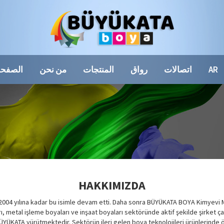
AR
اتصالات
رواق
المنتجات
من نحن
الصفحة
HAKKIMIZDA
. 2004 yılına kadar bu isimle devam etti. Daha sonra BÜYÜKATA BOYA Kimyevi Ma
rı, metal işleme boyaları ve inşaat boyaları sektöründe aktif şekilde şirket
ÜYÜKATA yürütmektedir. Sektörün ileri gelen boya teknolojileri ürünlerinde ön