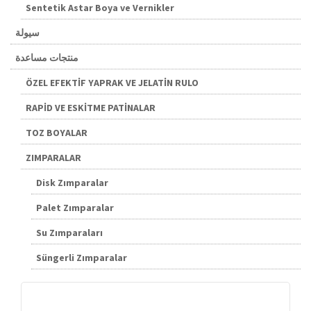
Sentetik Astar Boya ve Vernikler
سيولة
منتجات مساعدة
ÖZEL EFEKTİF YAPRAK VE JELATİN RULO
RAPİD VE ESKİTME PATİNALAR
TOZ BOYALAR
ZIMPARALAR
Disk Zımparalar
Palet Zımparalar
Su Zımparaları
Süngerli Zımparalar