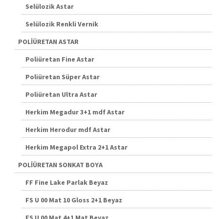
Selülozik Astar
Selülozik Renkli Vernik
POLİÜRETAN ASTAR
Poliüretan Fine Astar
Poliüretan Süper Astar
Poliüretan Ultra Astar
Herkim Megadur 3+1 mdf Astar
Herkim Herodur mdf Astar
Herkim Megapol Extra 2+1 Astar
POLİÜRETAN SONKAT BOYA
FF Fine Lake Parlak Beyaz
FS U 00 Mat 10 Gloss 2+1 Beyaz
FS U 00 Mat 4+1 Mat Beyaz