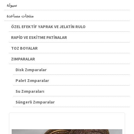
سيولة
منتجات مساعدة
ÖZEL EFEKTİF YAPRAK VE JELATİN RULO
RAPİD VE ESKİTME PATİNALAR
TOZ BOYALAR
ZIMPARALAR
Disk Zımparalar
Palet Zımparalar
Su Zımparaları
Süngerli Zımparalar