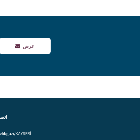
عرض
اتصل
elikgazi/KAYSERİ