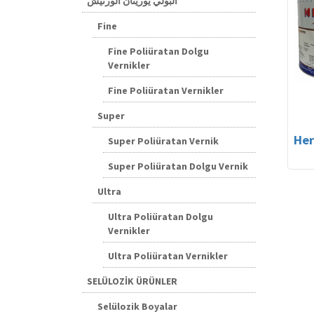
البولي يوريثان الورنيش
Fine
Fine Poliüratan Dolgu
Vernikler
Fine Poliüratan Vernikler
Super
Super Poliüratan Vernik
Super Poliüratan Dolgu Vernik
Ultra
Ultra Poliüratan Dolgu
Vernikler
Ultra Poliüratan Vernikler
SELÜLOZİK ÜRÜNLER
Selülozik Boyalar