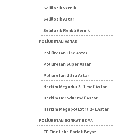
Selülozik Vernik
Selülozik Astar
Selülozik Renkli Vernik
POLİÜRETAN ASTAR
Poliüretan Fine Astar
Poliüretan Süper Astar
Poliüretan Ultra Astar
Herkim Megadur 3+1 mdf Astar
Herkim Herodur mdf Astar
Herkim Megapol Extra 2+1 Astar
POLİÜRETAN SONKAT BOYA
FF Fine Lake Parlak Beyaz