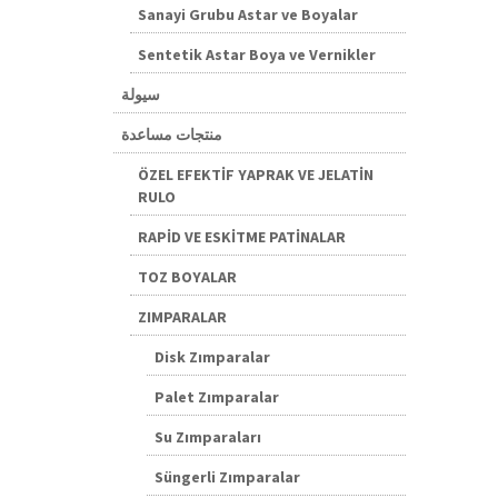
Sanayi Grubu Astar ve Boyalar
Sentetik Astar Boya ve Vernikler
سيولة
منتجات مساعدة
ÖZEL EFEKTİF YAPRAK VE JELATİN
RULO
RAPİD VE ESKİTME PATİNALAR
TOZ BOYALAR
ZIMPARALAR
Disk Zımparalar
Palet Zımparalar
Su Zımparaları
Süngerli Zımparalar