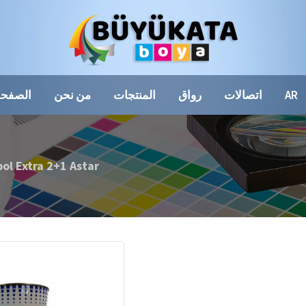
AR
اتصالات
رواق
المنتجات
من نحن
الصفحة
l Extra 2+1 Astar