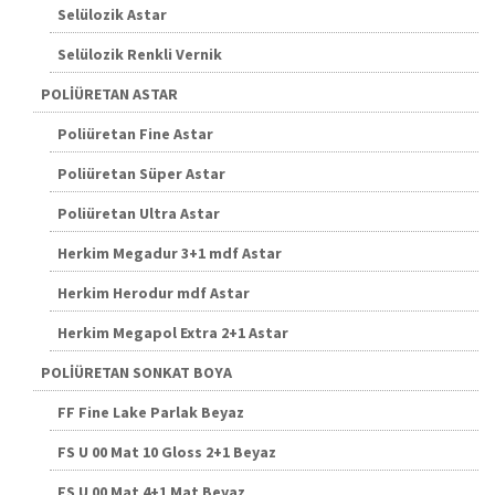
Selülozik Astar
Selülozik Renkli Vernik
POLİÜRETAN ASTAR
Poliüretan Fine Astar
Poliüretan Süper Astar
Poliüretan Ultra Astar
Herkim Megadur 3+1 mdf Astar
Herkim Herodur mdf Astar
Herkim Megapol Extra 2+1 Astar
POLİÜRETAN SONKAT BOYA
FF Fine Lake Parlak Beyaz
FS U 00 Mat 10 Gloss 2+1 Beyaz
FS U 00 Mat 4+1 Mat Beyaz