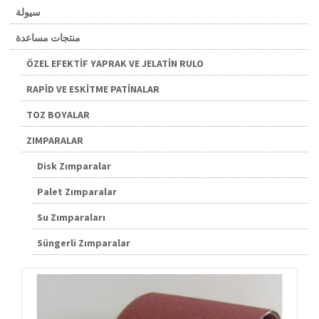
سيولة
منتجات مساعدة
ÖZEL EFEKTİF YAPRAK VE JELATİN RULO
RAPİD VE ESKİTME PATİNALAR
TOZ BOYALAR
ZIMPARALAR
Disk Zımparalar
Palet Zımparalar
Su Zımparaları
Süngerli Zımparalar