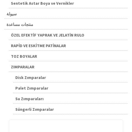
Sentetik Astar Boya ve Vernikler
سيولة
منتجات مساعدة
ÖZEL EFEKTİF YAPRAK VE JELATİN RULO
RAPİD VE ESKİTME PATİNALAR
TOZ BOYALAR
ZIMPARALAR
Disk Zımparalar
Palet Zımparalar
Su Zımparaları
Süngerli Zımparalar