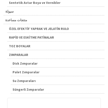
Sentetik Astar Boya ve Vernikler
سيولة
منتجات مساعدة
ÖZEL EFEKTİF YAPRAK VE JELATİN RULO
RAPİD VE ESKİTME PATİNALAR
TOZ BOYALAR
ZIMPARALAR
Disk Zımparalar
Palet Zımparalar
Su Zımparaları
Süngerli Zımparalar